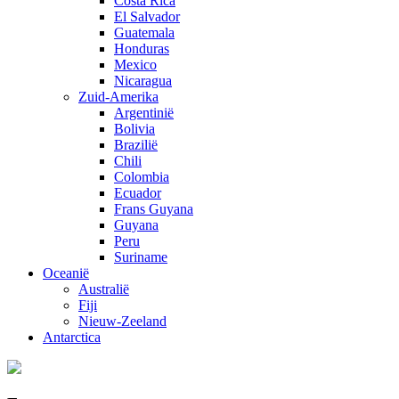
Costa Rica
El Salvador
Guatemala
Honduras
Mexico
Nicaragua
Zuid-Amerika
Argentinië
Bolivia
Brazilië
Chili
Colombia
Ecuador
Frans Guyana
Guyana
Peru
Suriname
Oceanië
Australië
Fiji
Nieuw-Zeeland
Antarctica