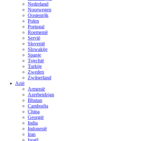
Nederland
Noorwegen
Oostenrijk
Polen
Portugal
Roemenië
Servië
Slovenië
Slowakije
Spanje
Tsjechië
Turkije
Zweden
Zwitserland
Azië
Armenië
Azerbeidzjan
Bhutan
Cambodja
China
Georgië
India
Indonesië
Iran
Israël