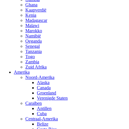
Ghana
Kaapverdië
Kenia
Madagascar
Malawi
Marokko
Namibië
Oeganda
Senegal
Tanzania
Togo
Zambia
Zuid Afrika
Amerika
Noord-Amerika
Alaska
Canada
Groenland
Verenigde Staten
Caraïben
Antillen
Cuba
Centraal-Amerika
Belize