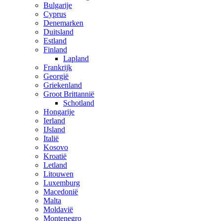
Bulgarije
Cyprus
Denemarken
Duitsland
Estland
Finland
Lapland
Frankrijk
Georgië
Griekenland
Groot Brittannië
Schotland
Hongarije
Ierland
IJsland
Italië
Kosovo
Kroatië
Letland
Litouwen
Luxemburg
Macedonië
Malta
Moldavië
Montenegro