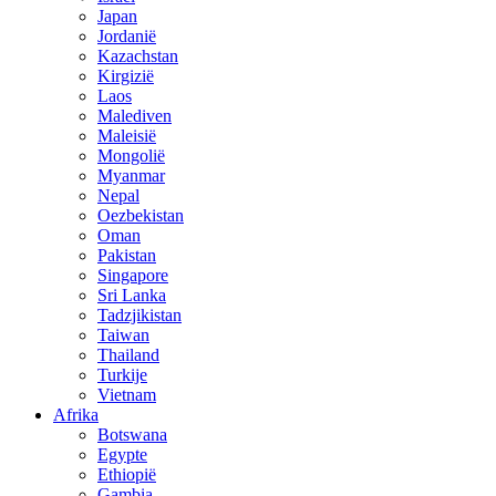
Japan
Jordanië
Kazachstan
Kirgizië
Laos
Malediven
Maleisië
Mongolië
Myanmar
Nepal
Oezbekistan
Oman
Pakistan
Singapore
Sri Lanka
Tadzjikistan
Taiwan
Thailand
Turkije
Vietnam
Afrika
Botswana
Egypte
Ethiopië
Gambia